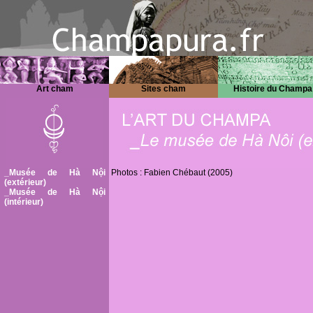
Art cham
Sites cham
Histoire du Champa
_Musée de Hà Nội
Photos : Fabien Chébaut (2005)
(extérieur)
_Musée de Hà Nội
(intérieur)