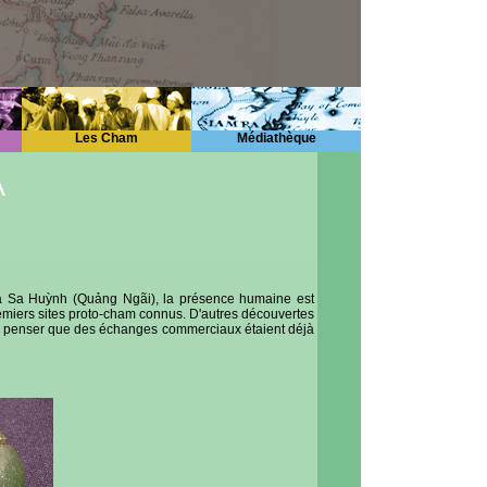
Les Cham
Médiathèque
à Sa Huỳnh (Quảng Ngãi), la présence humaine est
remiers sites proto-cham connus. D'autres découvertes
sent penser que des échanges commerciaux étaient déjà