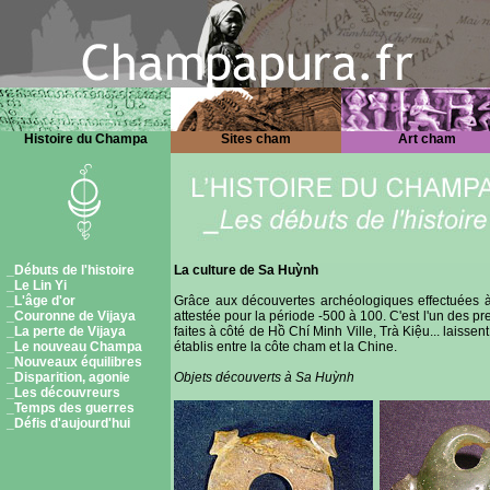
Histoire du Champa
Sites cham
Art cham
_Débuts de l'histoire
La culture de Sa Huỳnh
_Le Lin Yi
_L'âge d'or
Grâce aux découvertes archéologiques effectuées 
_Couronne de Vijaya
attestée pour la période -500 à 100. C'est l'un des p
_La perte de Vijaya
faites à côté de Hồ Chí Minh Ville, Trà Kiệu... lais
_Le nouveau Champa
établis entre la côte cham et la Chine.
_Nouveaux équilibres
_Disparition, agonie
Objets découverts à Sa Huỳnh
_Les découvreurs
_Temps des guerres
_Défis d'aujourd'hui