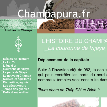
Histoire du Champa
Sites cham
Art cham
_Débuts de l'histoire
Déplacement de la capitale
_Le Lin Yi
_L'âge d'or
_Couronne de Vijaya
Suite à l'invasion việt de 982, la capi
_La perte de Vijaya
qui peut contrôler les ports du nord
_Le nouveau Champa
_Nouveaux équilibres
nombreux temples sont construits dans
_Disparition, agonie
_Les découvreurs
_Temps des guerres
Tours cham de Tháp Ðôi et Bánh Ít
_Défis d'aujourd'hui