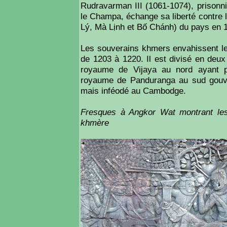
Rudravarman III (1061-1074), prisonni
le Champa, échange sa liberté contre l
Lý, Mà Lịnh et Bố Chánh) du pays en 
Les souverains khmers envahissent l
de 1203 à 1220. Il est divisé en de
royaume de Vijaya au nord ayant p
royaume de Panduranga au sud gouve
mais inféodé au Cambodge.
Fresques à Angkor Wat montrant le
khmère