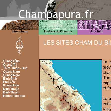
Sites cham
Histoire du Champa
Art cham
_Quảng Bình
La p
_Quảng Trị
prov
_Thừa Thiên - Huế
_Quảng Nam
cha
_Quảng Ngãi
d'un
_Bình Định
_Phú Yên
expl
_Khánh Hòa
et f
_Ninh Thuận
_Bình Thuận
_Hauts Plateaux
Le p
entr
Vija