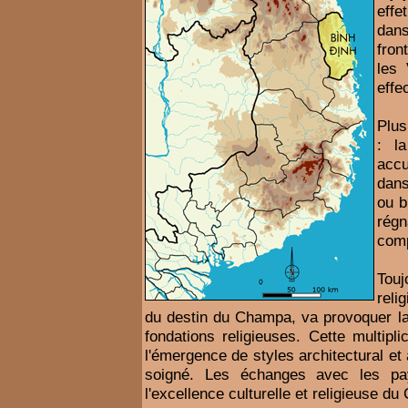
effe
dans
fron
les 
effec
Plus
: la
accu
dans
ou b
régn
comp
Touj
reli
du destin du Champa, va provoquer la
fondations religieuses. Cette multipl
l'émergence de styles architectural et 
soigné. Les échanges avec les pay
l'excellence culturelle et religieuse d