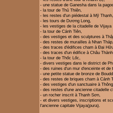
- une statue de Ganesha dans la pag
- la tour de Thủ Thiện,
- les restes d'un piédestal à Mỹ Thạnh
- les tours de Dương Long,
- les vestiges de la citadelle de Vijay
- la tour de Cánh Tiên,
- des vestiges et des sculptures à Th
- des restes de murailles à Nhan Tháp
- des traces d'édifices cham à Đại Hữ
- des traces d'un édifice à Châu Thành
- la tour de Thốc Lốc,
- divers vestiges dans le district de P
- des ruines d'un mur d'enceinte et de
- une petite statue de bronze de Boud
- des restes de briques cham à Cánh T
- des vestiges d'un sanctuaire à Thôn
- des restes d'une ancienne citadelle
- un rocher inscrit à Thạnh Sơn,
- et divers vestiges, inscriptions et s
l'ancienne capitale Vijaya(pura).