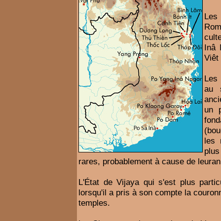
Les
Rom
cult
Inâ 
Viêt
Les
au s
anci
un 
fond
(bou
les 
plu
rares, probablement à cause de leuran
L'État de Vijaya qui s'est plus parti
lorsqu'il a pris à son compte la cour
temples.