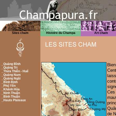
Sites cham
Histoire du Champa
Art cham
_Quảng Bình
Bien
_Quảng Trị
Cen
_Thừa Thiên - Huế
_Quảng Nam
lais
_Quảng Ngãi
cont
_Bình Định
_Phú Yên
sign
_Khánh Hòa
Ces
_Ninh Thuận
_Bình Thuận
mauv
_Hauts Plateaux
pri
Quản
de N